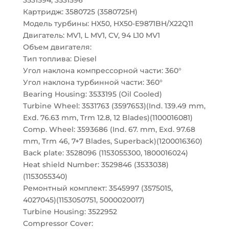
3531594, 3531596
Картридж: 3580725 (3580725H)
Модель турбины: HX50, HX50-E9871BH/X22Q11
Двигатель: MV1, L MV1, CV, 94 L10 MV1
Объем двигателя:
Тип топлива: Diesel
Угол наклона компрессорной части: 360°
Угол наклона турбинной части: 360°
Bearing Housing: 3533195 (Oil Cooled)
Turbine Wheel: 3531763 (3597653)(Ind. 139.49 mm,
Exd. 76.63 mm, Trm 12.8, 12 Blades)(1100016081)
Comp. Wheel: 3593686 (Ind. 67. mm, Exd. 97.68
mm, Trm 46, 7+7 Blades, Superback)(1200016360)
Back plate: 3528096 (1153055300, 1800016024)
Heat shield Number: 3529846 (3533038)
(1153055340)
Ремонтный комплект: 3545997 (3575015,
4027045)(1153050751, 5000020017)
Turbine Housing: 3522952
Compressor Cover: