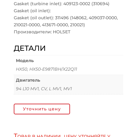
Gasket (turbine inlet): 409123-0002 (310694)
Gasket (oil inlet):
Gasket (oil outlet): 311496 (148062, 409037-0000,
210021-0000, 413671-0000, 210021)
Производители: HOLSET
ДЕТАЛИ
Модель
HX50, HX50-E9871BH/X22Q11
Двигатель
94 L10 MV1, CV, L MV1, MV1
Уточнить цену
Товар в наличии, цену уточняйте у