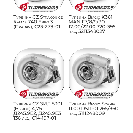
Турбина CZ Strakonice
Турбина Biagio K361
Камаз 740 Евро 3
MAN F7/8/9/90
(Правая), C23-279-01
12.00/22.00 320-395
л.с., 5211348027
Турбина CZ ЗИЛ 5301
Турбина Biagio Scania
(Бычок) 4,75
11.00 DS11-01 265/360
Д245.9Е2, Д245.9Е3
л.с., 5111248009
136 л.с., C14-197-01