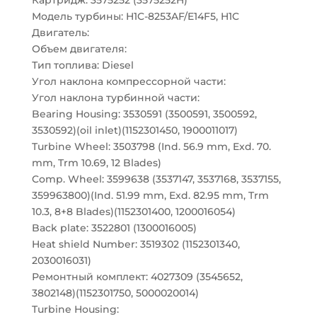
Картридж: 3575252 (3575252H)
Модель турбины: H1C-8253AF/E14F5, H1C
Двигатель:
Объем двигателя:
Тип топлива: Diesel
Угол наклона компрессорной части:
Угол наклона турбинной части:
Bearing Housing: 3530591 (3500591, 3500592,
3530592)(oil inlet)(1152301450, 1900011017)
Turbine Wheel: 3503798 (Ind. 56.9 mm, Exd. 70.
mm, Trm 10.69, 12 Blades)
Comp. Wheel: 3599638 (3537147, 3537168, 3537155,
359963800)(Ind. 51.99 mm, Exd. 82.95 mm, Trm
10.3, 8+8 Blades)(1152301400, 1200016054)
Back plate: 3522801 (1300016005)
Heat shield Number: 3519302 (1152301340,
2030016031)
Ремонтный комплект: 4027309 (3545652,
3802148)(1152301750, 5000020014)
Turbine Housing: