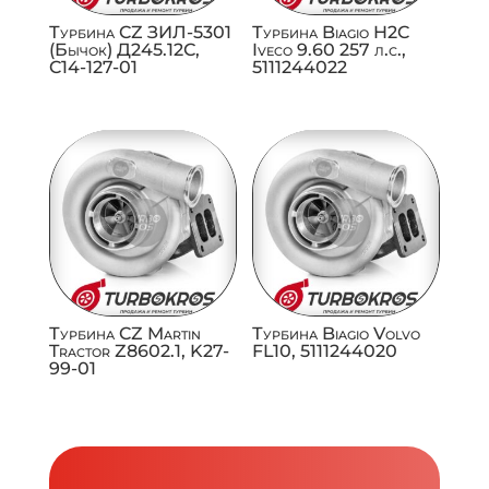
Турбина CZ ЗИЛ-5301
Турбина Biagio H2C
(Бычок) Д245.12С,
Iveco 9.60 257 л.с.,
C14-127-01
5111244022
Турбина CZ Martin
Турбина Biagio Volvo
Tractor Z8602.1, K27-
FL10, 5111244020
99-01