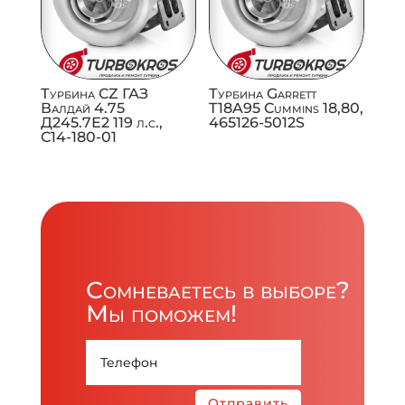
Турбина CZ ГАЗ
Турбина Garrett
Валдай 4.75
T18A95 Cummins 18,80,
Д245.7Е2 119 л.с.,
465126-5012S
C14-180-01
Сомневаетесь в выборе?
Мы поможем!
Отправить