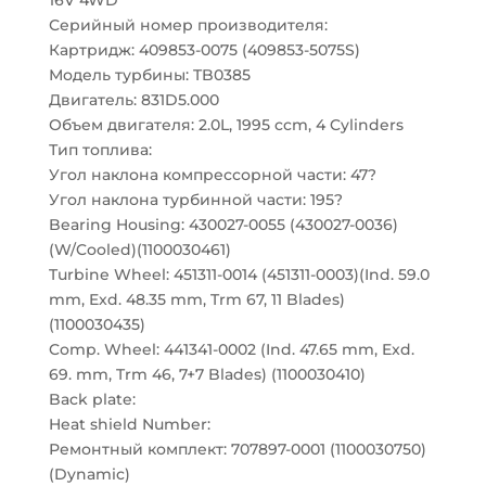
16V 4WD
Серийный номер производителя:
Картридж: 409853-0075 (409853-5075S)
Модель турбины: TB0385
Двигатель: 831D5.000
Объем двигателя: 2.0L, 1995 ccm, 4 Cylinders
Тип топлива:
Угол наклона компрессорной части: 47?
Угол наклона турбинной части: 195?
Bearing Housing: 430027-0055 (430027-0036)
(W/Cooled)(1100030461)
Turbine Wheel: 451311-0014 (451311-0003)(Ind. 59.0
mm, Exd. 48.35 mm, Trm 67, 11 Blades)
(1100030435)
Comp. Wheel: 441341-0002 (Ind. 47.65 mm, Exd.
69. mm, Trm 46, 7+7 Blades) (1100030410)
Back plate:
Heat shield Number:
Ремонтный комплект: 707897-0001 (1100030750)
(Dynamic)