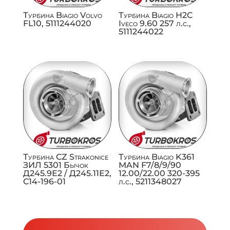
Турбина Biagio Volvo
Турбина Biagio H2C
FL10, 5111244020
Iveco 9.60 257 л.с.,
5111244022
Турбина CZ Strakonice
Турбина Biagio K361
ЗИЛ 5301 Бычок
MAN F7/8/9/90
Д245.9Е2 / Д245.11Е2,
12.00/22.00 320-395
C14-196-01
л.с., 5211348027