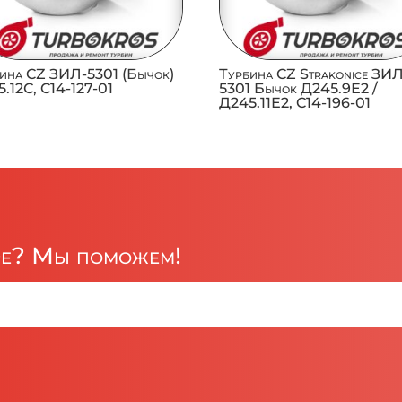
ина CZ ЗИЛ-5301 (Бычок)
Турбина CZ Strakonice ЗИ
.12С, C14-127-01
5301 Бычок Д245.9Е2 /
Д245.11Е2, C14-196-01
ре? Мы поможем!