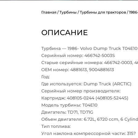
Главная
/
Турбины
/
Турбины для тракторов
/ 198
ОПИСАНИЕ
Турбина — 1986- Volvo Dump Truck T04E10
Серийный номер: 466742-5003S
Старые серийные номера: 466742-0003, 4
OEM номер: 4881613, 9004881613
Год:
Где используется: Dump Truck (ARCTIC)
Серийный номер производителя:
Картридж: 408105-0244 (408105-5244S)
Модель турбины: T04E10
Двигатель: TD71, TD71G
Объем двигателя: 6.72L, 6720 ccm, 6 Cylin
Тип топлива:
Угол наклона компрессорной части: 315?