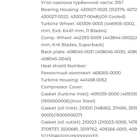
Угол наклона турбинной части: 315?
Bearing Housing: 430027-0025 (312379, 4072
430027-0022, 430027-0048)(Oil Cooled)
Turbine Wheel: 451309-0003 (446905-0002, 
mm, Exd. 64.61 mm, 11 Blades)
Comp. Wheel: 442293-0009 (443844-0002)(In
mm, 6+6 Blades, Superback)
Back plate: 408045-0031 (408045-0030, 408
408045-0040)
Heat shield Number:
Ремонтный комплект: 468265-0000
Turbine Housing: 441458-0052
Compressor Cover:
Gasket (turbine inlet): 409039-0000 (409039
(1900000006)(Inox Steel)
Gasket (oil inlet): 210021 (148062, 311496, 35
0000)(1900000027)
Gasket (oil outlet): 210023 (210023-0000, 1478
3709737, 3500681, 3519762, 409266-0001, 40
52231586500)(1900000037)