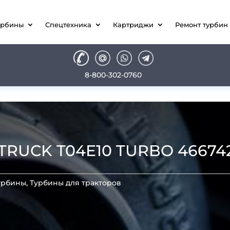
урбины
Спецтехника
Картриджи
Ремонт турбин
8-800-302-0760
TRUCK T04E10 TURBO 46674
урбины
,
Турбины для тракторов