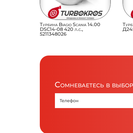
Турбина Biagio Scania 14.00
Турб
DSC14-08 420 л.с.,
Д245
5211348026
Сомневаетесь в выбо