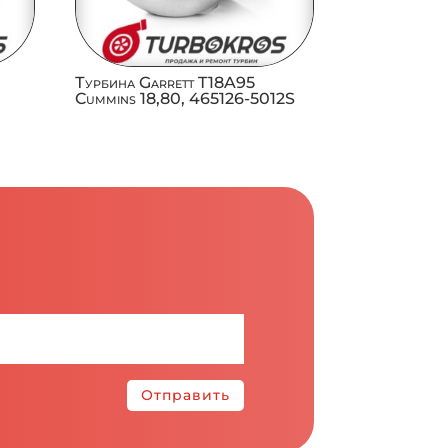
Л
Турбина Garrett T18A95
Cummins 18,80, 465126-5012S
Отправить