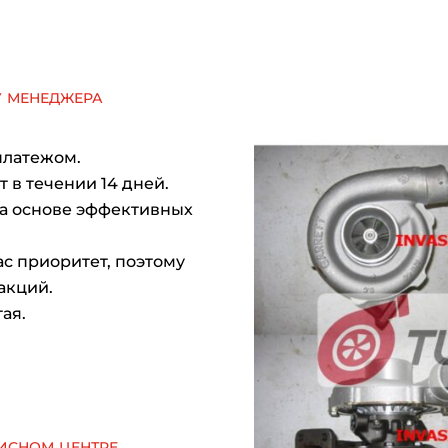
у менеджера
платежом.
 в течении 14 дней.
на основе эффективных
с приоритет, поэтому
акций.
ая.
исном центре