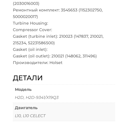
(2030016003)
Ремонтный комплект: 3545653 (1152302750,
5000020017)
Turbine Housing:
Compressor Cover:
Gasket (turbine inlet): 210023 (147837, 210021,
215234, 52231586500)
Gasket (oil inlet):
Gasket (oil outlet): 210021 (148062, 311496)
Производители: Holset
ДЕТАЛИ
Модель
H2D, H2D-9341/X19Q3
Двигатель
L10, L10 CELECT