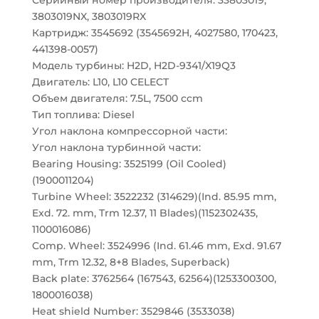
Серийный номер производителя: 33803019,
3803019NX, 3803019RX
Картридж: 3545692 (3545692H, 4027580, 170423,
441398-0057)
Модель турбины: H2D, H2D-9341/X19Q3
Двигатель: L10, L10 CELECT
Объем двигателя: 7.5L, 7500 ccm
Тип топлива: Diesel
Угол наклона компрессорной части:
Угол наклона турбинной части:
Bearing Housing: 3525199 (Oil Cooled)
(1900011204)
Turbine Wheel: 3522232 (314629)(Ind. 85.95 mm,
Exd. 72. mm, Trm 12.37, 11 Blades)(1152302435,
1100016086)
Comp. Wheel: 3524996 (Ind. 61.46 mm, Exd. 91.67
mm, Trm 12.32, 8+8 Blades, Superback)
Back plate: 3762564 (167543, 62564)(1253300300,
1800016038)
Heat shield Number: 3529846 (3533038)