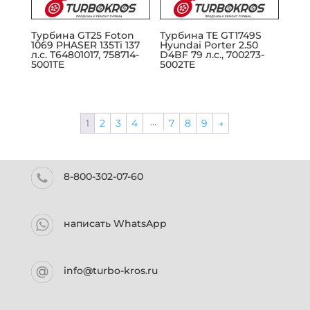
Турбина GT25 Foton
Турбина TE GT1749S
1069 PHASER 135Ti 137
Hyundai Porter 2.50
л.с. T64801017, 758714-
D4BF 79 л.с., 700273-
5001TE
5002TE
…
1
2
3
4
7
8
9
→
8-800-302-07-60
написать WhatsApp
info@turbo-kros.ru