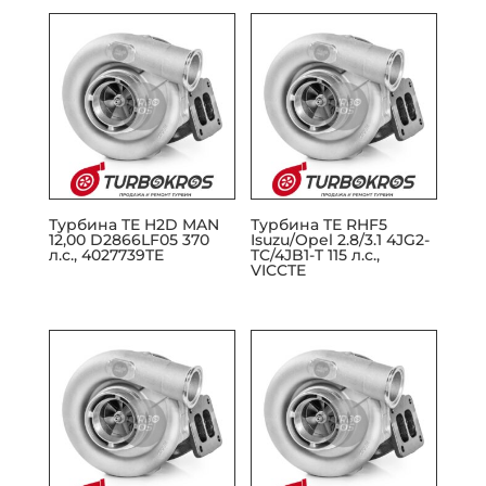
Турбина TE H2D MAN
Турбина TE RHF5
12,00 D2866LF05 370
Isuzu/Opel 2.8/3.1 4JG2-
л.с., 4027739TE
TC/4JB1-T 115 л.с.,
VICCTE